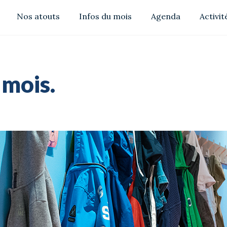
Nos atouts
Infos du mois
Agenda
Activit
 mois.