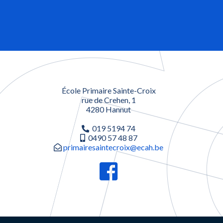
École Primaire Sainte-Croix
rue de Crehen, 1
4280 Hannut
019 5194 74
0490 57 48 87
primairesaintecroix@ecah.be