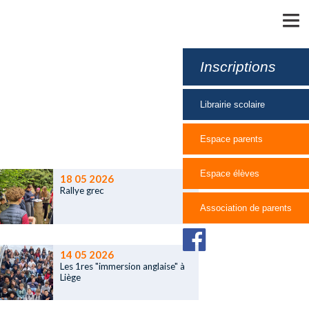
MENU
Inscriptions
Librairie scolaire
Espace parents
Espace élèves
18 05 2026
Rallye grec
Association de parents
14 05 2026
Les 1res "immersion anglaise" à
Liège