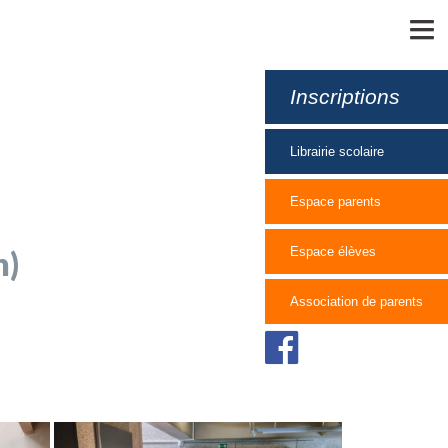
MENU
Inscriptions
Librairie scolaire
Espace parents
n)
Espace élèves
Association de parents