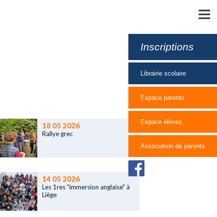
MENU
Inscriptions
Librairie scolaire
Espace parents
Espace élèves
18 05 2026
Rallye grec
Association de parents
14 05 2026
Les 1res "immersion anglaise" à
Liège